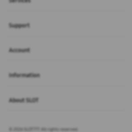
Services
Buka
Support
Buka
Account
Buka
Information
Buka
About SLOT
© 2026 SLOT777. All rights reserved.