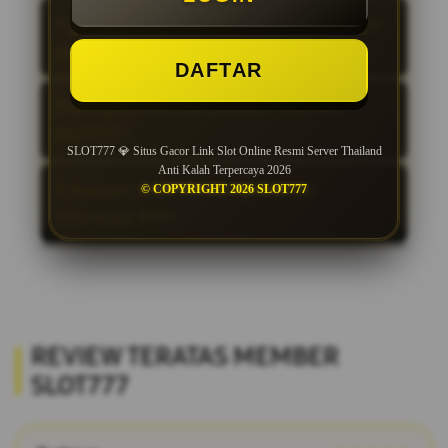
SLOT777 menghadirkan koleksi permainan
navigasi dan warna yang nyaman di
yang lengkap, akses yang responsif di
❓ Apakah SLOT777 dapat diakses melalui
pandang.
berbagai perangkat, serta pilihan game dari
perangkat mobile?
provider populer yang menawarkan
DAFTAR
pengalaman bermain lebih variatif.
Ya, SLOT777 dirancang agar dapat
digunakan melalui smartphone, tablet,
❓ Mengapa banyak pemain memilih
maupun desktop sehingga pemain dapat
SLOT777?
menikmati permainan dengan nyaman di
SLOT777 💎 Situs Gacor Link Slot Online Resmi Server Thailand
mana saja.
Banyak pemain menyukai SLOT777 karena
Anti Kalah Terpercaya 2026
memiliki pilihan permainan yang beragam,
❓ Apakah SLOT777 menyediakan
© COPYRIGHT 2026 SLOT777
navigasi yang mudah digunakan, serta
informasi RTP?
informasi RTP yang tersedia pada berbagai
permainan.
Ya, SLOT777 menyediakan informasi RTP
pada sejumlah permainan sehingga pemain
dapat melihat karakteristik game yang ingin
dimainkan dengan lebih mudah.
REVIEW TERATAS MEMBER
SLOT777