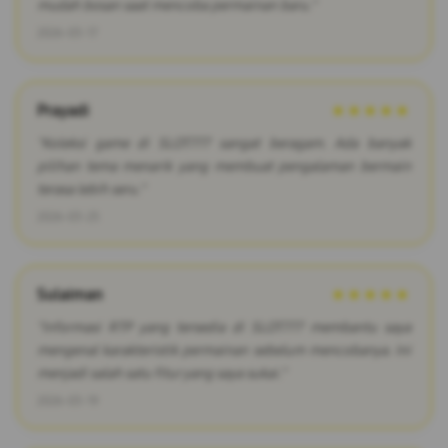
mudah bosan saat mencoba permainan baru."
2026-03-17
Prayadi
★★★★★
"Koleksi game di SLOT777 sangat beragam. Ada banyak
pilihan tema menarik yang membuat pengalaman bermain
terasa lebih seru."
2026-03-25
Sulaiman
★★★★★
"Informasi RTP yang tersedia di SLOT777 membantu saya
mengenal karakteristik permainan sebelum mencobanya. Ini
menjadi salah satu fitur yang saya sukai."
2026-03-19